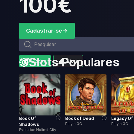
100€
Cadastrar-se
Slots Populares
Todos
Slots
Book Of
Book of Dead
Legacy Of
Play'n GO
Play'n GO
Shadows
Evolution
Nolimit City