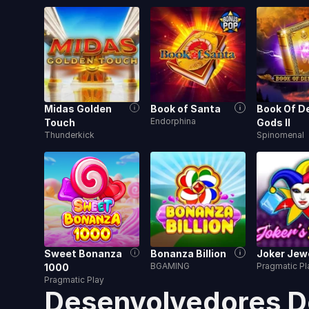
Midas Golden
Book of Santa
Book Of D
Endorphina
Touch
Gods II
Thunderkick
Spinomenal
Sweet Bonanza
Bonanza Billion
Joker Jew
BGAMING
Pragmatic Pl
1000
Pragmatic Play
Desenvolvedores D