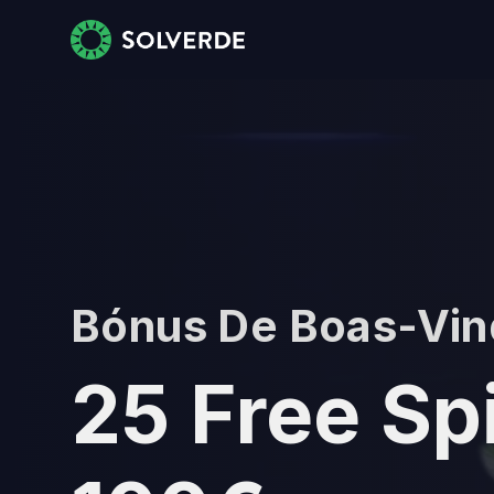
Bónus De Boas-Vin
25 Free Sp