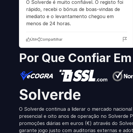
O Solverde é muito confiável. O registo foi
rápido, recebi o bónus de boas-vindas de
imediato e o levantamento chegou em
menos de 24 horas.
Útil
Compartilhar
Por Que Confiar Em
Solverde
O Solverde continua a liderar o mercado nacional
presencial e oito anos de operação no Solverde 
promoções diárias em euros (€) através do Solver
garante jogo justo com auditorias externas e ado