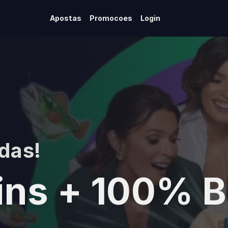
Apostas
Promocoes
Login
das!
ins + 100% 