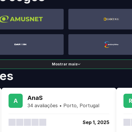
Mostrar mais
ões
AnaS
A
34 avaliações • Porto, Portugal
Sep 1, 2025