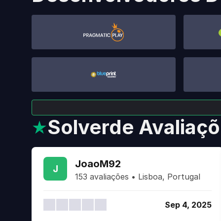
Solverde Avaliaç
JoaoM92
J
153 avaliações • Lisboa, Portugal
Sep 4, 2025